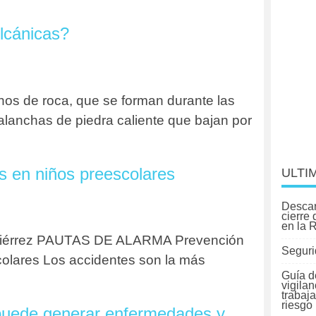
lcánicas?
nos de roca, que se forman durante las
alanchas de piedra caliente que bajan por
s en niños preescolares
ULTI
Descar
cierre
en la 
utiérrez PAUTAS DE ALARMA Prevención
Seguri
colares Los accidentes son la más
Guía d
vigilan
trabaj
riesgo
puede generar enfermedades y