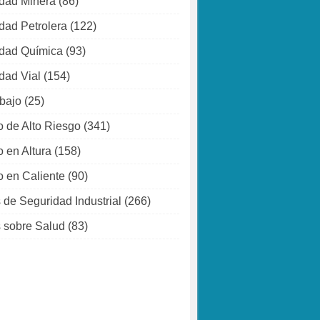
dad Minera
(86)
dad Petrolera
(122)
dad Química
(93)
dad Vial
(154)
abajo
(25)
o de Alto Riesgo
(341)
o en Altura
(158)
o en Caliente
(90)
 de Seguridad Industrial
(266)
 sobre Salud
(83)