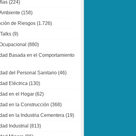
fías
(224)
 Ambiente
(158)
ción de Riesgos
(1.726)
 Talks
(9)
Ocupacional
(880)
dad Basada en el Comportamiento
dad del Personal Sanitario
(46)
dad Eléctrica
(130)
dad en el Hogar
(62)
dad en la Construcción
(368)
dad en la Industria Cementera
(19)
dad Industrial
(813)