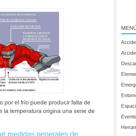
MENÚ
Accide
Accide
Desca
Elemen
Emerg
Entorn
o por el frío puede producir falta de
Espaci
e la temperatura origina una serie de
Evento
Herram
ué medidas generales de