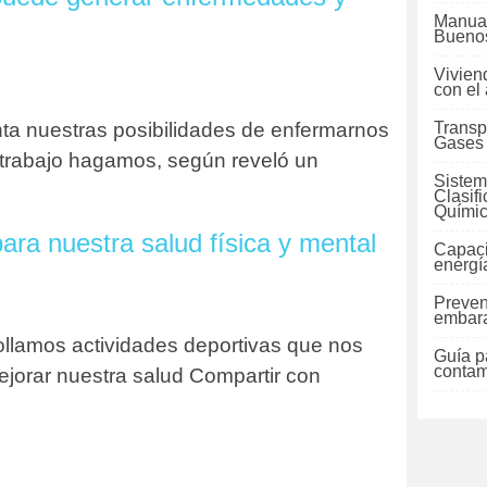
Manual
Buenos
Vivien
con el
a nuestras posibilidades de enfermarnos
Transp
Gases
 trabajo hagamos, según reveló un
Sistem
Clasif
Quími
para nuestra salud física y mental
Capaci
energí
Preven
embara
llamos actividades deportivas que nos
Guía pa
contam
jorar nuestra salud Compartir con