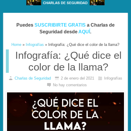
Puedes
SUSCRIBIRTE GRATIS
a Charlas de
Seguridad desde
AQUÍ
.
Home
»
Infografías
»
Infografía: ¿Qué dice el color de la llama?
Infografía: ¿Qué dice el
color de la llama?
Charlas de Seguridad
2 de enero del 2021
Infografías
No hay comentarios