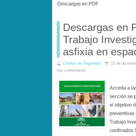
Descargas en PDF
Descargas en P
Trabajo Investi
asfixia en espa
Charlas de Seguridad
22 de diciemb
hay comentarios
Acceda a l
sección se 
el objetivo 
preventivas
Trabajo Inve
confinados S