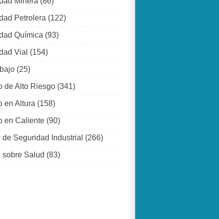
dad Minera
(86)
dad Petrolera
(122)
dad Química
(93)
dad Vial
(154)
abajo
(25)
o de Alto Riesgo
(341)
o en Altura
(158)
o en Caliente
(90)
 de Seguridad Industrial
(266)
 sobre Salud
(83)