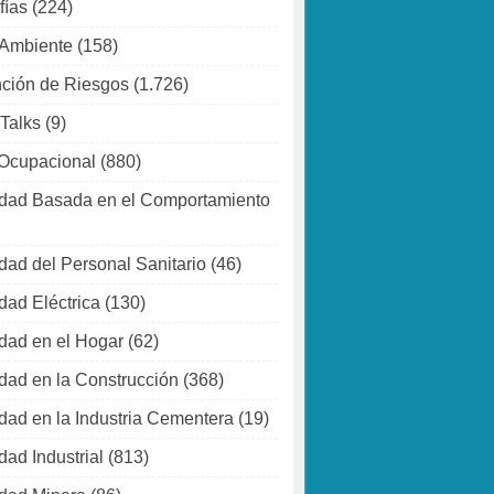
fías
(224)
 Ambiente
(158)
ción de Riesgos
(1.726)
 Talks
(9)
Ocupacional
(880)
dad Basada en el Comportamiento
dad del Personal Sanitario
(46)
dad Eléctrica
(130)
dad en el Hogar
(62)
dad en la Construcción
(368)
dad en la Industria Cementera
(19)
dad Industrial
(813)