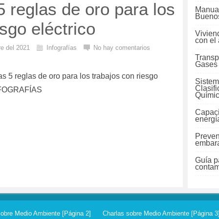
5 reglas de oro para los
Manual
Buenos
sgo eléctrico
Vivien
con el
re del 2021
Infografías
No hay comentarios
Transp
Gases
Las 5 reglas de oro para los trabajos con riesgo
Sistem
Clasif
INFOGRAFÍAS
Quími
Capaci
energí
Preven
embara
Guía pa
contam
sobre Medio Ambiente [Página 2]
Charlas sobre Medio Ambiente [Página 3