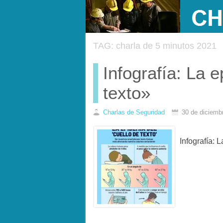
TAG: charla de 5 minutos 2021
Infografía: La 
texto»
Charlas de Seguridad
30 de diciemb
Infografía: