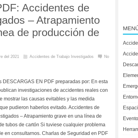
DF: Accidentes de
igados – Atrapamiento
MENÚ
ínea de producción de
Accide
Accide
re del 2021
Accidentes de Trabajo Investigados
No
Desca
Elemen
as DESCARGAS EN PDF preparadas por: En esta
Emerg
publican investigaciones de accidentes reales con
Entorn
de mostrar las causas evitables y las medida
 que pudieron haberlos evitado. Accidentes de
Espaci
estigados – Atrapamiento grave en una línea de
Evento
de tubos de cartón Si tuviese cualquier problema
Herram
ude en consultarnos. Charlas de Seguridad en PDF