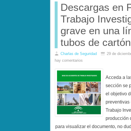
Descargas en P
Trabajo Invest
grave en una l
tubos de cartón
Charlas de Seguridad
29 de diciemb
hay comentarios
Acceda a l
sección se 
el objetivo 
preventivas
Trabajo Inv
producción 
para visualizar el documento, no d