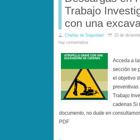
Trabajo Investi
con una excav
Charlas de Seguridad
15 de diciemb
hay comentarios
Acceda a l
sección se 
el objetivo 
preventivas
Trabajo Inv
cadenas Si t
documento, no dude en consultarno
PDF