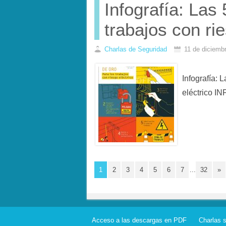
Infografía: Las 
trabajos con rie
Charlas de Seguridad
11 de diciemb
Infografía: 
eléctrico 
1
2
3
4
5
6
7
...
32
»
Acceso a las descargas en PDF
Charlas 