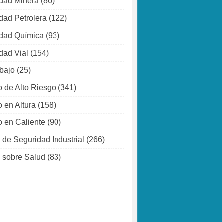
dad Minera
(86)
dad Petrolera
(122)
dad Química
(93)
dad Vial
(154)
abajo
(25)
o de Alto Riesgo
(341)
o en Altura
(158)
o en Caliente
(90)
 de Seguridad Industrial
(266)
 sobre Salud
(83)