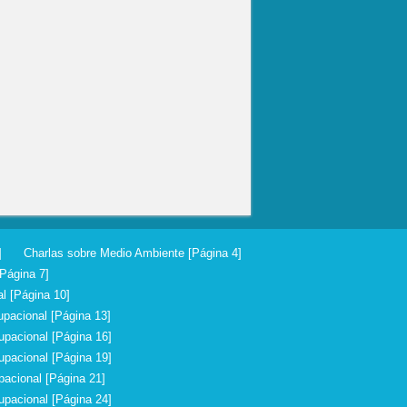
]
Charlas sobre Medio Ambiente [Página 4]
Página 7]
l [Página 10]
pacional [Página 13]
upacional [Página 16]
upacional [Página 19]
acional [Página 21]
upacional [Página 24]