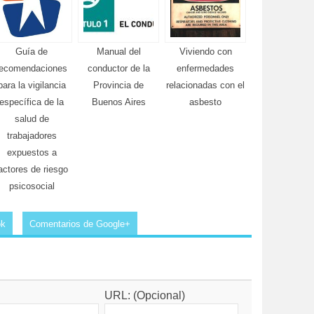
Guía de
Manual del
Viviendo con
recomendaciones
conductor de la
enfermedades
para la vigilancia
Provincia de
relacionadas con el
específica de la
Buenos Aires
asbesto
salud de
trabajadores
expuestos a
actores de riesgo
psicosocial
ok
Comentarios de Google+
URL: (Opcional)