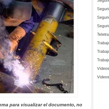
Seguri
Seguri
Seguri
Seguri
Teletr
Trabaj
Trabaj
Trabaj
Videos
Videos
lema para visualizar el documento, no