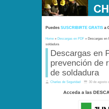
Puedes
SUSCRIBIRTE GRATIS
a 
Home
»
Descargas en PDF
»
Descargas en P
soldadura
Descargas en 
prevención de r
de soldadura
Charlas de Seguridad
30 de agosto 
Acceda a las DESC