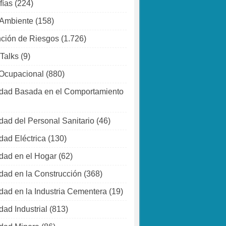
fías
(224)
 Ambiente
(158)
ción de Riesgos
(1.726)
 Talks
(9)
Ocupacional
(880)
dad Basada en el Comportamiento
dad del Personal Sanitario
(46)
dad Eléctrica
(130)
dad en el Hogar
(62)
dad en la Construcción
(368)
dad en la Industria Cementera
(19)
dad Industrial
(813)