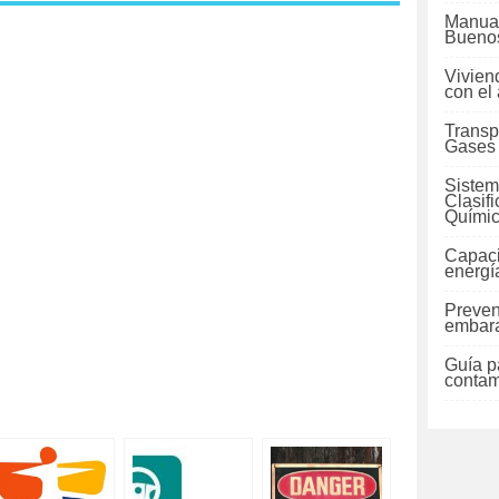
Manual
Buenos
Vivien
con el
Transp
Gases
Sistem
Clasif
Quími
Capaci
energí
Preven
embara
Guía pa
contam