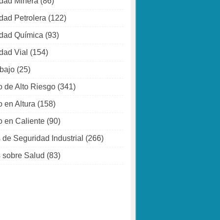
dad Minera
(86)
dad Petrolera
(122)
dad Química
(93)
dad Vial
(154)
abajo
(25)
o de Alto Riesgo
(341)
o en Altura
(158)
o en Caliente
(90)
 de Seguridad Industrial
(266)
 sobre Salud
(83)