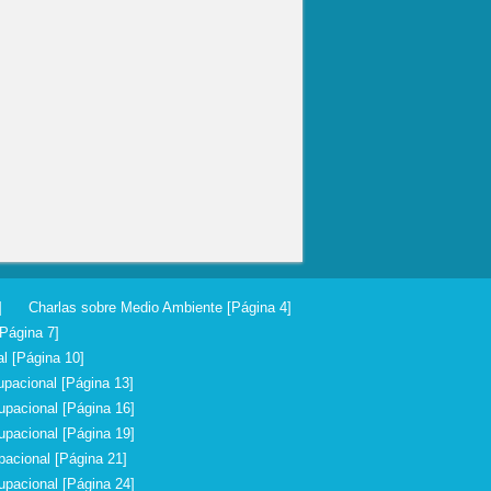
]
Charlas sobre Medio Ambiente [Página 4]
Página 7]
l [Página 10]
pacional [Página 13]
upacional [Página 16]
upacional [Página 19]
acional [Página 21]
upacional [Página 24]