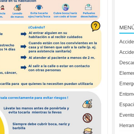
MENÚ
Accide
Accide
Desca
Elemen
Emerg
Entorn
Espaci
Evento
Herram