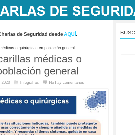
BUSC
Charlas de Seguridad desde
AQUÍ
.
 médicas o quirúrgicas en población general
carillas médicas o
población general
el 2020
Infografías
No hay comentarios