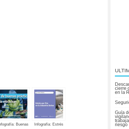
ULTI
Descar
cierre
en la 
Seguri
Guía d
vigilan
trabaj
nfografía: Buenas
Infografía: Estrés
riesgo