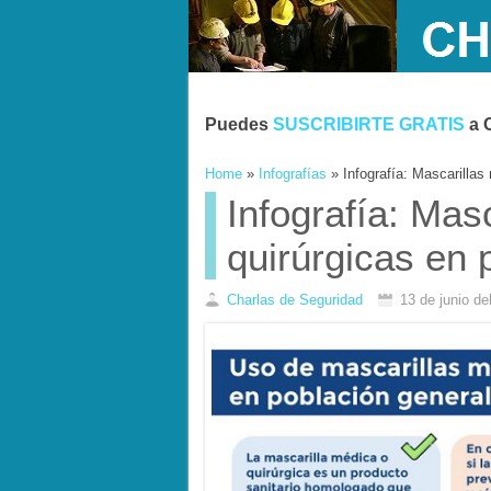
Puedes
SUSCRIBIRTE GRATIS
a 
Home
»
Infografías
»
Infografía: Mascarillas
Infografía: Mas
quirúrgicas en 
Charlas de Seguridad
13 de junio d