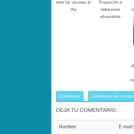
tené tus vacunas al
Exposición a
día
radiaciones
I
ultravioletas
o
mu
Comentarios
Comentarios de Facebo
DEJA TU COMENTARIO
Nombre:
E-mail: