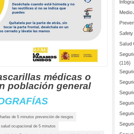
Infogra
Medio
Preven
Safety
Salud 
Seguri
(116)
Seguri
ascarillas médicas o
Seguri
en población general
Seguri
OGRAFÍAS
Seguri
Seguri
harlas de 5 minutos prevención de riesgos
Seguri
 salud ocupacional de 5 minutos