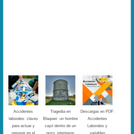
Accidentes
Tragedia en
Descargas en PDF:
laborales: claves
Blaquier: un hombre
Accidentes
para actuar y
cayó dentro de un
Laborales y
prevenir en el
pozo, intentaron
variables