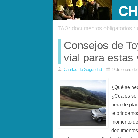
TAG: documentos obligatorios ru
Consejos de To
vial para estas
Charlas de Seguridad
9 de enero de
¿Qué se nece
¿Cuáles son
hora de plan
te brindamo
momento de s
documentos 