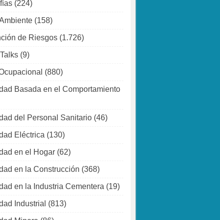
fías
(224)
 Ambiente
(158)
ción de Riesgos
(1.726)
 Talks
(9)
Ocupacional
(880)
dad Basada en el Comportamiento
dad del Personal Sanitario
(46)
dad Eléctrica
(130)
dad en el Hogar
(62)
dad en la Construcción
(368)
dad en la Industria Cementera
(19)
dad Industrial
(813)