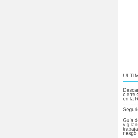
ULTI
Descar
cierre
en la 
Seguri
Guía d
vigilan
trabaj
riesgo