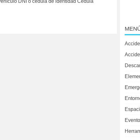
 vehículo DNI o cédula de identidad Cédula
MENÚ
Accide
Accide
Desca
Elemen
Emerg
Entorn
Espaci
Evento
Herram