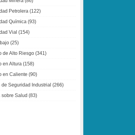
dad Minera
(86)
dad Petrolera
(122)
dad Química
(93)
dad Vial
(154)
abajo
(25)
o de Alto Riesgo
(341)
o en Altura
(158)
o en Caliente
(90)
 de Seguridad Industrial
(266)
 sobre Salud
(83)