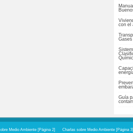
Manual
Buenos
Vivien
con el
Transp
Gases
Sistem
Clasif
Quími
Capaci
energí
Preven
embara
Guía pa
contam
sobre Medio Ambiente [Página 2]
Charlas sobre Medio Ambiente [Página 3