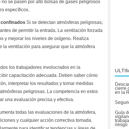
 no se pasen por alto bolsas de gases peligrosos
es específicos.
s confinados
Si se detectan atmósferas peligrosas,
antes de permitir la entrada. La ventilación forzada
s y mejorar los niveles de oxígeno. Realiza
 la ventilación para asegurar que la atmósfera
dos los trabajadores involucrados en la
ULTI
ecibir capacitación adecuada. Deben saber cómo
ión, interpretar los resultados y tomar medidas
Descar
cierre
atmósferas peligrosas. La competencia en estos
en la 
ar una evaluación precisa y efectiva.
Seguri
menta todas las evaluaciones de la atmósfera,
Guía d
vigilan
iciones y cualquier acción correctiva tomada.
trabaj
riesgo
larmente para identificar tendencias y áreas de