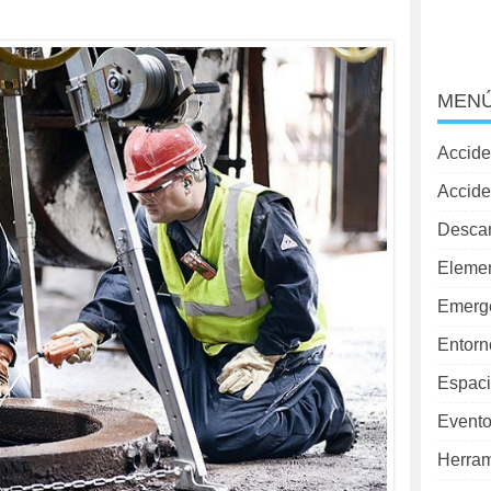
MENÚ
Accide
Accide
Desca
Elemen
Emerg
Entorn
Espaci
Evento
Herram