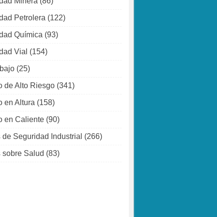
dad Minera
(86)
dad Petrolera
(122)
dad Química
(93)
dad Vial
(154)
abajo
(25)
o de Alto Riesgo
(341)
o en Altura
(158)
o en Caliente
(90)
 de Seguridad Industrial
(266)
 sobre Salud
(83)