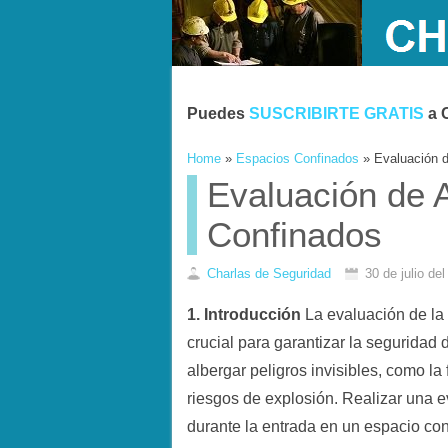
Puedes
SUSCRIBIRTE GRATIS
a 
Home
»
Espacios Confinados
»
Evaluación 
Evaluación de 
Confinados
Charlas de Seguridad
30 de julio de
1. Introducción
La evaluación de la
crucial para garantizar la seguridad
albergar peligros invisibles, como la
riesgos de explosión. Realizar una e
durante la entrada en un espacio con