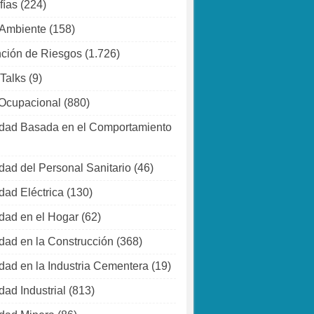
fías
(224)
 Ambiente
(158)
ción de Riesgos
(1.726)
 Talks
(9)
Ocupacional
(880)
dad Basada en el Comportamiento
dad del Personal Sanitario
(46)
dad Eléctrica
(130)
dad en el Hogar
(62)
dad en la Construcción
(368)
dad en la Industria Cementera
(19)
dad Industrial
(813)