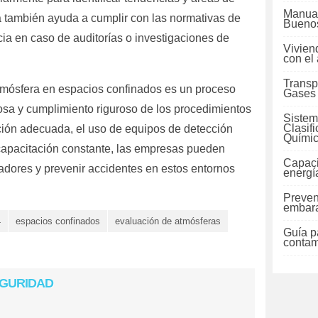
Manual
también ayuda a cumplir con las normativas de
Buenos
ia en caso de auditorías o investigaciones de
Vivien
con el
Transp
atmósfera en espacios confinados es un proceso
Gases
losa y cumplimiento riguroso de los procedimientos
Sistem
Clasif
ación adecuada, el uso de equipos de detección
Quími
 capacitación constante, las empresas pueden
Capaci
jadores y prevenir accidentes en estos entornos
energí
Preven
embara
4
espacios confinados
evaluación de atmósferas
Guía pa
contam
EGURIDAD