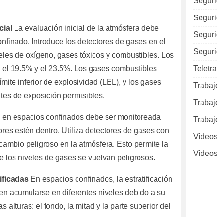
Seguri
Seguri
cial
La evaluación inicial de la atmósfera debe
Seguri
onfinado. Introduce los detectores de gases en el
Seguri
veles de oxígeno, gases tóxicos y combustibles. Los
e el 19.5% y el 23.5%. Los gases combustibles
Teletr
mite inferior de explosividad (LEL), y los gases
Trabaj
ites de exposición permisibles.
Trabaj
 en espacios confinados debe ser monitoreada
Trabaj
res estén dentro. Utiliza detectores de gases con
Videos
cambio peligroso en la atmósfera. Esto permite la
Videos
 los niveles de gases se vuelvan peligrosos.
ificadas
En espacios confinados, la estratificación
n acumularse en diferentes niveles debido a su
 alturas: el fondo, la mitad y la parte superior del