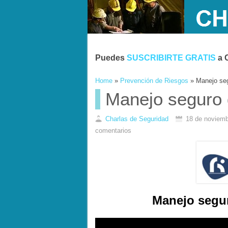
Puedes
SUSCRIBIRTE GRATIS
a 
Home
»
Prevención de Riesgos
»
Manejo seg
Manejo seguro d
Charlas de Seguridad
18 de noviemb
comentarios
Manejo segur