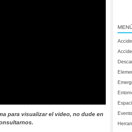
MENÚ
Accide
Accide
Desca
Elemen
Emerg
Entorn
Espaci
Evento
ma para visualizar el video, no dude en
onsultarnos.
Herram