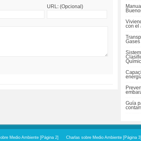
Manual
URL: (Opcional)
Buenos
Vivien
con el
Transp
Gases
Sistem
Clasif
Quími
Capaci
energí
Preven
embara
Guía pa
contam
sobre Medio Ambiente [Página 2]
Charlas sobre Medio Ambiente [Página 3