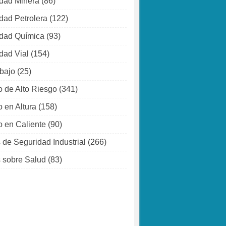
dad Minera
(86)
dad Petrolera
(122)
dad Química
(93)
dad Vial
(154)
abajo
(25)
o de Alto Riesgo
(341)
o en Altura
(158)
o en Caliente
(90)
 de Seguridad Industrial
(266)
 sobre Salud
(83)