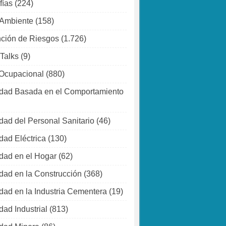
fías
(224)
 Ambiente
(158)
ción de Riesgos
(1.726)
 Talks
(9)
Ocupacional
(880)
dad Basada en el Comportamiento
dad del Personal Sanitario
(46)
dad Eléctrica
(130)
dad en el Hogar
(62)
dad en la Construcción
(368)
dad en la Industria Cementera
(19)
dad Industrial
(813)