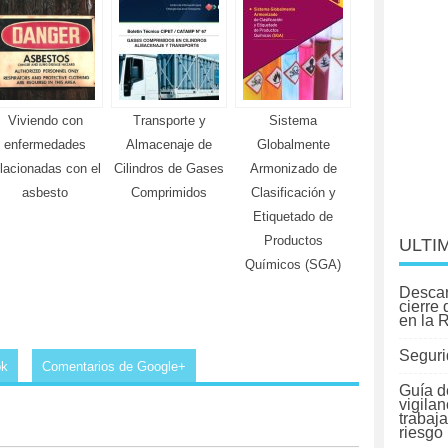
Viviendo con
Transporte y
Sistema
enfermedades
Almacenaje de
Globalmente
elacionadas con el
Cilindros de Gases
Armonizado de
asbesto
Comprimidos
Clasificación y
Etiquetado de
Productos
ULTI
Químicos (SGA)
Descar
cierre
en la 
Seguri
ok
Comentarios de Google+
Guía d
vigilan
trabaj
riesgo