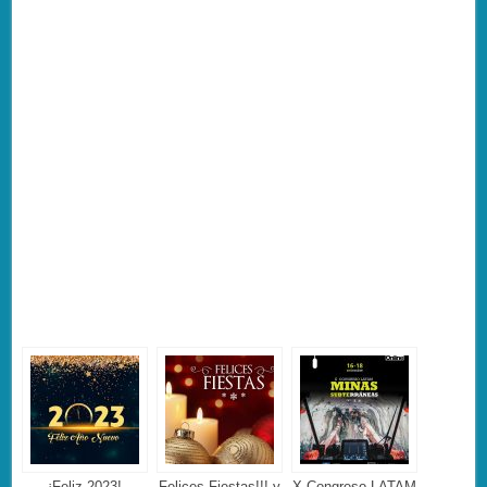
¡Feliz 2023!
Felices Fiestas!!! y
X Congreso LATAM