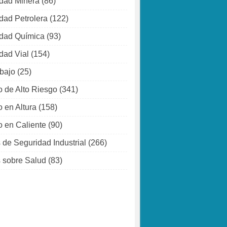
dad Minera
(86)
dad Petrolera
(122)
dad Química
(93)
dad Vial
(154)
abajo
(25)
o de Alto Riesgo
(341)
o en Altura
(158)
o en Caliente
(90)
 de Seguridad Industrial
(266)
 sobre Salud
(83)