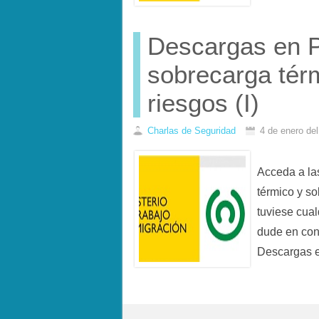
Descargas en P
sobrecarga térm
riesgos (I)
Charlas de Seguridad
4 de enero de
Acceda a l
térmico y so
tuviese cual
dude en con
Descargas 