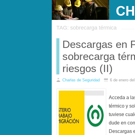
TAG: sobrecarga térmica
Descargas en P
sobrecarga térm
riesgos (II)
Charlas de Seguridad
6 de enero de
Acceda a l
térmico y so
tuviese cual
dude en con
Descargas 