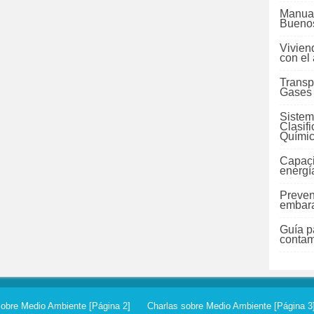
Manual
Buenos
Vivien
con el
Transp
Gases
Sistem
Clasif
Quími
Capaci
energí
Preven
embara
Guía pa
contam
sobre Medio Ambiente [Página 2]
Charlas sobre Medio Ambiente [Página 3