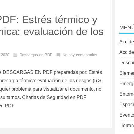
DF: Estrés térmico y
MENÚ
ica: evaluación de los
Accide
Accide
l 2020
Descargas en PDF
No hay comentarios
Desca
as DESCARGAS EN PDF preparadas por: Estrés
Elemen
brecarga térmica: evaluación de los riesgos (I) Si
Emerg
quier problema para visualizar el documento, no
Entorn
sultarnos. Charlas de Seguridad en PDF
Espaci
en PDF
Evento
Herram