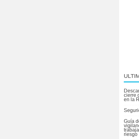
ULTI
Descar
cierre
en la 
Seguri
Guía d
vigilan
trabaj
riesgo