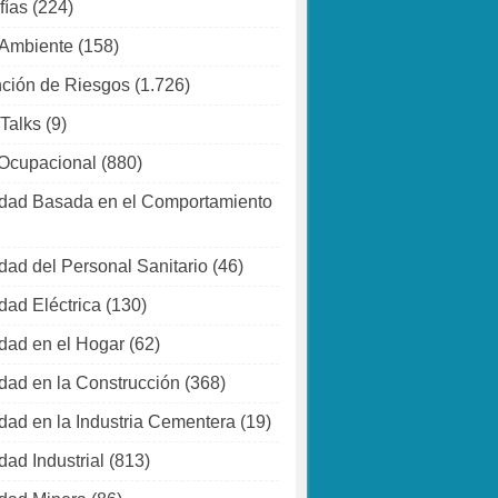
fías
(224)
 Ambiente
(158)
ción de Riesgos
(1.726)
 Talks
(9)
Ocupacional
(880)
dad Basada en el Comportamiento
dad del Personal Sanitario
(46)
dad Eléctrica
(130)
dad en el Hogar
(62)
dad en la Construcción
(368)
dad en la Industria Cementera
(19)
dad Industrial
(813)