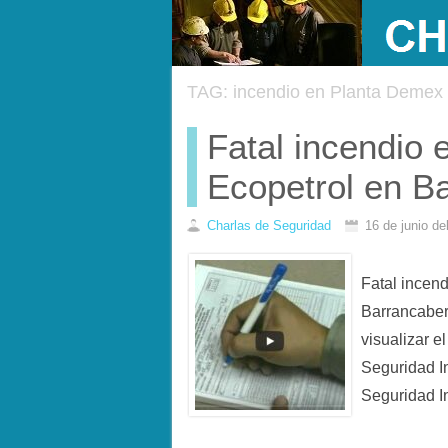
TAG: incendio en Planta Demex
Fatal incendio
Ecopetrol en B
Charlas de Seguridad
16 de junio d
Fatal incen
Barrancaber
visualizar e
Seguridad I
Seguridad In