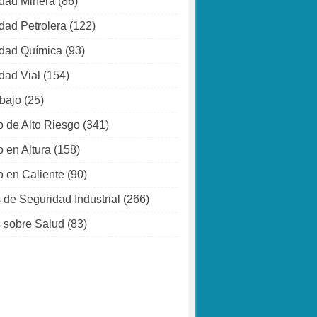
dad Minera
(86)
dad Petrolera
(122)
dad Química
(93)
dad Vial
(154)
abajo
(25)
o de Alto Riesgo
(341)
o en Altura
(158)
o en Caliente
(90)
 de Seguridad Industrial
(266)
 sobre Salud
(83)