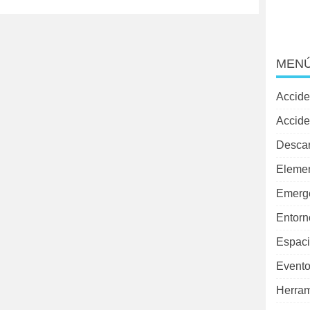
MENÚ
Accide
Accide
Desca
Elemen
Emerg
Entorn
Espaci
Evento
Herram