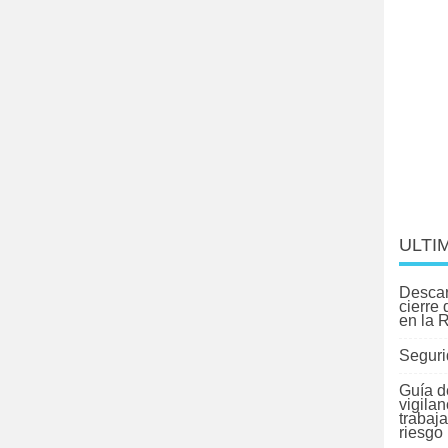
ULTI
Descar
cierre
en la 
Seguri
Guía d
vigilan
trabaj
riesgo