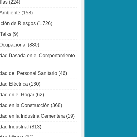
fías
(224)
 Ambiente
(158)
ción de Riesgos
(1.726)
 Talks
(9)
Ocupacional
(880)
dad Basada en el Comportamiento
dad del Personal Sanitario
(46)
dad Eléctrica
(130)
dad en el Hogar
(62)
dad en la Construcción
(368)
dad en la Industria Cementera
(19)
dad Industrial
(813)