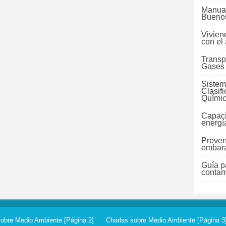
Manual
Buenos
Vivien
con el
Transp
Gases
Sistem
Clasif
Quími
Capaci
energí
Preven
embara
Guía pa
contam
sobre Medio Ambiente [Página 2]
Charlas sobre Medio Ambiente [Página 3