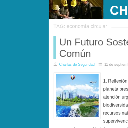
TAG: economía circular
Un Futuro Sost
Común
Charlas de Seguridad
11 de septiem
1. Reflexión
planeta pres
atención urg
biodiversida
recursos na
supervivenci