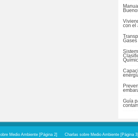
Manual
Buenos
Vivien
con el
Transp
Gases
Sistem
Clasif
Quími
Capaci
energí
Preven
embara
Guía pa
contam
sobre Medio Ambiente [Página 2]
Charlas sobre Medio Ambiente [Página 3