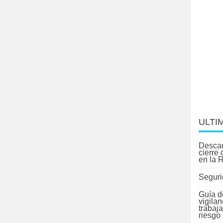
ULTI
Descar
cierre
en la 
Seguri
Guía d
vigilan
trabaj
riesgo