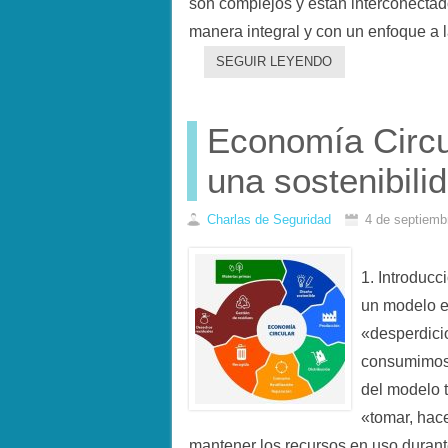
son complejos y están interconectad
manera integral y con un enfoque a 
SEGUIR LEYENDO
Economía Circu
una sostenibili
Charlas de Seguridad
4 de septiemb
1. Introducc
un modelo e
«desperdici
consumimos 
del modelo t
«tomar, hace
mantener los recursos en uso durant