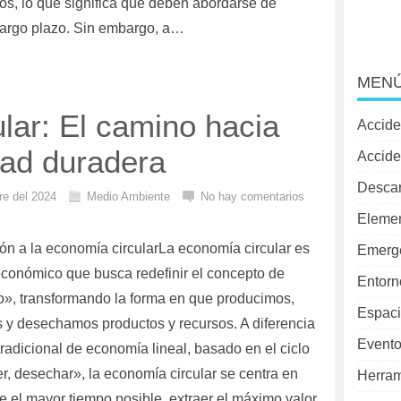
os, lo que significa que deben abordarse de
largo plazo. Sin embargo, a…
MENÚ
lar: El camino hacia
Accide
dad duradera
Accide
Desca
re del 2024
Medio Ambiente
No hay comentarios
Elemen
ión a la economía circularLa economía circular es
Emerg
conómico que busca redefinir el concepto de
Entorn
o», transformando la forma en que producimos,
Espaci
y desechamos productos y recursos. A diferencia
Evento
radicional de economía lineal, basado en el ciclo
r, desechar», la economía circular se centra en
Herram
e el mayor tiempo posible, extraer el máximo valor