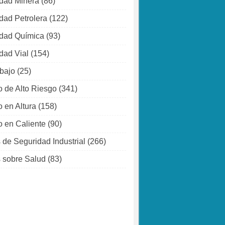
dad Minera
(86)
dad Petrolera
(122)
dad Química
(93)
dad Vial
(154)
abajo
(25)
o de Alto Riesgo
(341)
o en Altura
(158)
o en Caliente
(90)
 de Seguridad Industrial
(266)
 sobre Salud
(83)