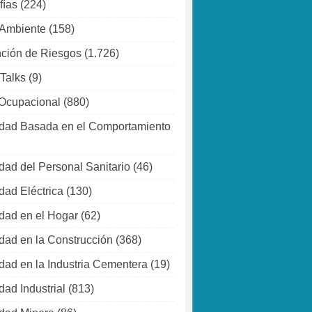
fías
(224)
 Ambiente
(158)
ción de Riesgos
(1.726)
 Talks
(9)
Ocupacional
(880)
dad Basada en el Comportamiento
dad del Personal Sanitario
(46)
dad Eléctrica
(130)
dad en el Hogar
(62)
dad en la Construcción
(368)
dad en la Industria Cementera
(19)
dad Industrial
(813)