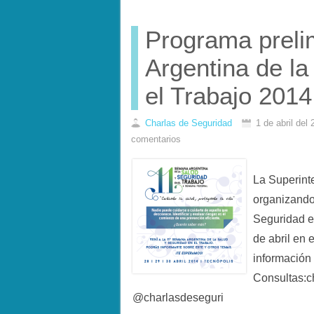
Programa preli
Argentina de la
el Trabajo 2014
Charlas de Seguridad
1 de abril del
comentarios
La Superint
organizando
Seguridad en
de abril en 
información
Consultas:c
@charlasdeseguri