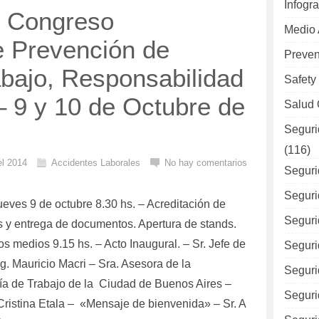
Infogra
V Congreso
Medio
e Prevención de
Preven
abajo, Responsabilidad
Safety
– 9 y 10 de Octubre de
Salud 
Seguri
(116)
el 2014
Accidentes Laborales
No hay comentarios
Seguri
Seguri
eves 9 de octubre 8.30 hs. – Acreditación de
Seguri
es y entrega de documentos. Apertura de stands.
os medios 9.15 hs. – Acto Inaugural. – Sr. Jefe de
Seguri
g. Mauricio Macri – Sra. Asesora de la
Seguri
ía de Trabajo de la Ciudad de Buenos Aires –
Seguri
Cristina Etala – «Mensaje de bienvenida» – Sr. A