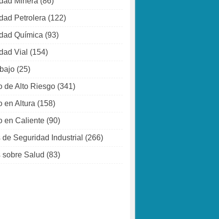
dad Minera
(86)
dad Petrolera
(122)
dad Química
(93)
dad Vial
(154)
abajo
(25)
o de Alto Riesgo
(341)
o en Altura
(158)
o en Caliente
(90)
 de Seguridad Industrial
(266)
 sobre Salud
(83)