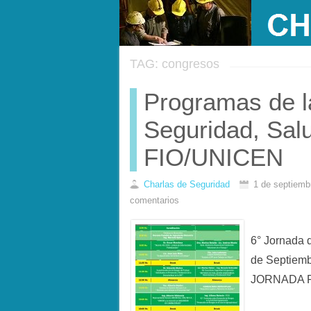
TAG: congresos
Programas de l
Seguridad, Sal
FIO/UNICEN
Charlas de Seguridad
1 de septiemb
comentarios
6° Jornada 
de Septie
JORNADA 