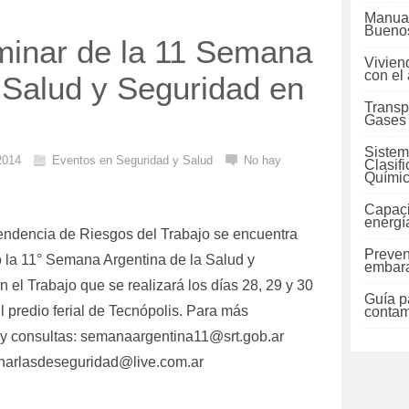
Manual
Buenos
minar de la 11 Semana
Vivien
con el
 Salud y Seguridad en
Transp
Gases
Sistem
 2014
Eventos en Seguridad y Salud
No hay
Clasif
Quími
Capaci
energí
endencia de Riesgos del Trabajo se encuentra
Preven
 la 11° Semana Argentina de la Salud y
embara
 el Trabajo que se realizará los días 28, 29 y 30
Guía pa
el predio ferial de Tecnópolis. Para más
contam
 y consultas: semanaargentina11@srt.gob.ar
harlasdeseguridad@live.com.ar