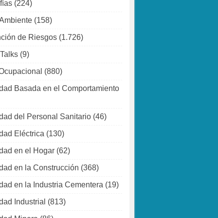
fías
(224)
 Ambiente
(158)
ción de Riesgos
(1.726)
 Talks
(9)
Ocupacional
(880)
dad Basada en el Comportamiento
dad del Personal Sanitario
(46)
dad Eléctrica
(130)
dad en el Hogar
(62)
dad en la Construcción
(368)
dad en la Industria Cementera
(19)
dad Industrial
(813)