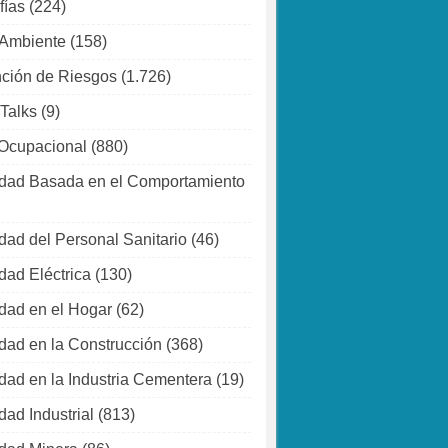
fías
(224)
 Ambiente
(158)
ción de Riesgos
(1.726)
 Talks
(9)
Ocupacional
(880)
dad Basada en el Comportamiento
dad del Personal Sanitario
(46)
dad Eléctrica
(130)
dad en el Hogar
(62)
dad en la Construcción
(368)
dad en la Industria Cementera
(19)
dad Industrial
(813)