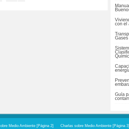
Manual
Buenos
Vivien
con el
Transp
Gases
Sistem
Clasif
Quími
Capaci
energí
Preven
embara
Guía pa
contam
sobre Medio Ambiente [Página 2]
Charlas sobre Medio Ambiente [Página 3