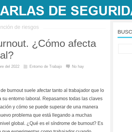
nción de riesgos
BUSC
rnout. ¿Cómo afecta
ral?
re del 2022
Entorno de Trabajo
No hay
de burnout suele afectar tanto al trabajador que lo
a su entorno laboral. Repasamos todas las claves
eración y cómo se puede superar de una manera
 nuevo problema que está llegando a muchas
nivel global. ¿Qué es el síndrome de burnout? Es
n que experimentas como trabajador cuando