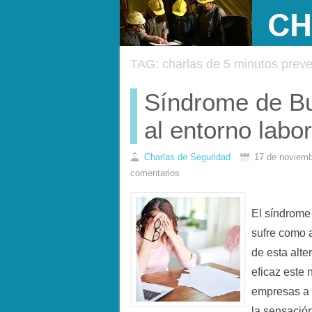
TAG: charlas de 5 minutos preve
Síndrome de Bu
al entorno labo
Charlas de Seguridad
17 de noviemb
comentarios
El síndrome 
sufre como 
de esta alt
eficaz este
empresas a 
la sensació