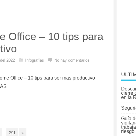
e Office – 10 tips para
tivo
 del 2022
Infografías
No hay comentarios
ULTI
Home Office – 10 tips para ser mas productivo
ÍAS
Descar
cierre
en la 
Seguri
Guía d
vigilan
trabaj
riesgo
...
291
»