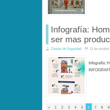
Infografía: Hom
ser mas produc
Charlas de Seguridad
12 de octubre
Infografía: 
INFOGRAF
«
1
2
3
4
5
6
7
8
9