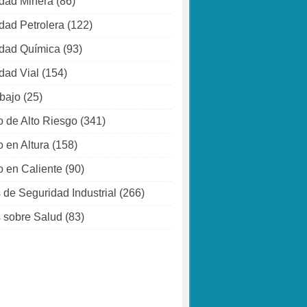
dad Minera
(86)
dad Petrolera
(122)
dad Química
(93)
dad Vial
(154)
abajo
(25)
o de Alto Riesgo
(341)
o en Altura
(158)
o en Caliente
(90)
 de Seguridad Industrial
(266)
 sobre Salud
(83)