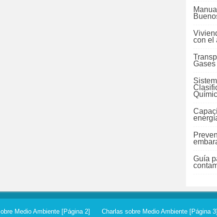
Manual
Buenos
Vivien
con el
Transp
Gases
Sistem
Clasif
Quími
Capaci
energí
Preven
embara
Guía pa
contam
sobre Medio Ambiente [Página 2]
Charlas sobre Medio Ambiente [Página 3