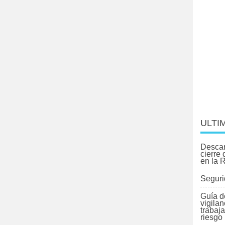
ULTI
Descar
cierre
en la 
Seguri
Guía d
vigilan
trabaj
riesgo