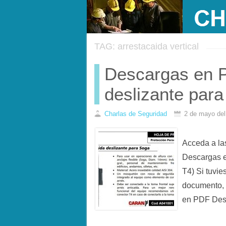
TAG: arrestacaida vertical
Descargas en 
deslizante par
Charlas de Seguridad
2 de mayo de
Acceda a l
Descargas e
T4) Si tuvie
documento, 
en PDF Des