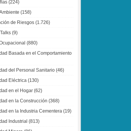
fías
(224)
 Ambiente
(158)
ción de Riesgos
(1.726)
 Talks
(9)
Ocupacional
(880)
dad Basada en el Comportamiento
dad del Personal Sanitario
(46)
dad Eléctrica
(130)
dad en el Hogar
(62)
dad en la Construcción
(368)
dad en la Industria Cementera
(19)
dad Industrial
(813)