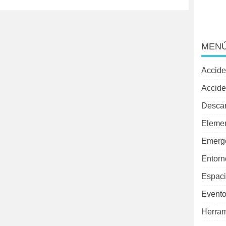
MENÚ
Accide
Accide
Desca
Elemen
Emerg
Entorn
Espaci
Evento
Herram