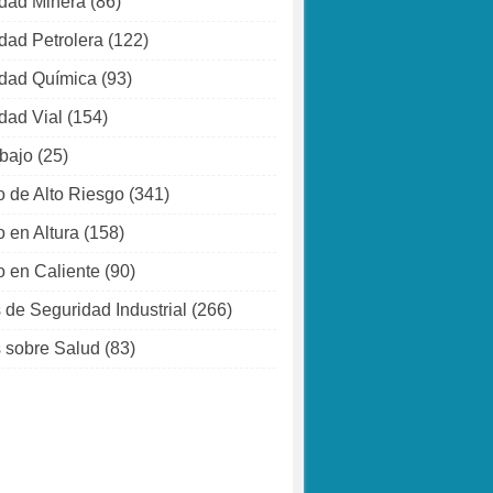
dad Minera
(86)
dad Petrolera
(122)
dad Química
(93)
dad Vial
(154)
abajo
(25)
o de Alto Riesgo
(341)
o en Altura
(158)
o en Caliente
(90)
 de Seguridad Industrial
(266)
 sobre Salud
(83)