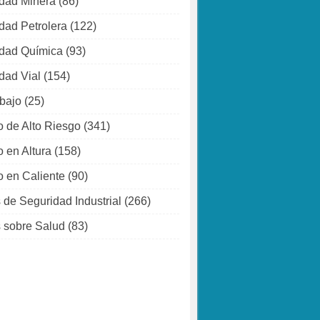
dad Minera
(86)
dad Petrolera
(122)
dad Química
(93)
dad Vial
(154)
abajo
(25)
o de Alto Riesgo
(341)
o en Altura
(158)
o en Caliente
(90)
 de Seguridad Industrial
(266)
 sobre Salud
(83)