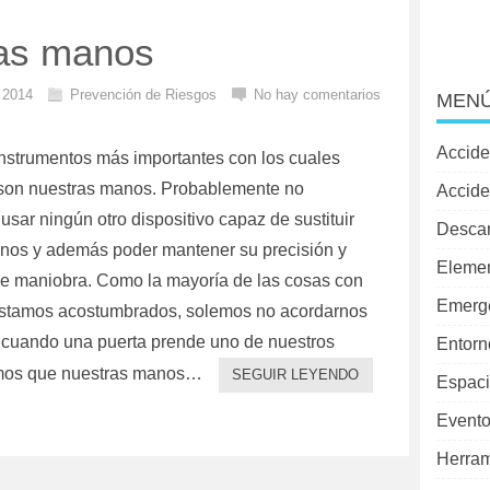
las manos
l 2014
Prevención de Riesgos
No hay comentarios
MENÚ
Accide
instrumentos más importantes con los cuales
son nuestras manos. Probablemente no
Accide
sar ningún otro dispositivo capaz de sustituir
Desca
nos y además poder mantener su precisión y
Elemen
e maniobra. Como la mayoría de las cosas con
Emerg
estamos acostumbrados, solemos no acordarnos
 cuando una puerta prende uno de nuestros
Entorn
amos que nuestras manos…
SEGUIR LEYENDO
Espaci
Evento
Herram