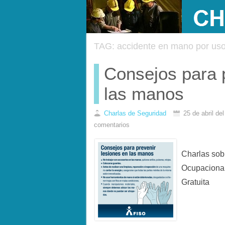
TAG: accidente en mano por uso 
Consejos para 
las manos
Charlas de Seguridad
25 de abril de
comentarios
Charlas sob
Ocupacional
Gratuita