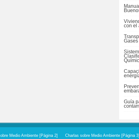
Manual
Buenos
Vivien
con el
Transp
Gases
Sistem
Clasif
Quími
Capaci
energí
Preven
embara
Guía pa
contam
sobre Medio Ambiente [Página 2]
Charlas sobre Medio Ambiente [Página 3