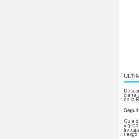
ULTI
Descar
cierre
en la 
Seguri
Guía d
vigilan
trabaj
riesgo