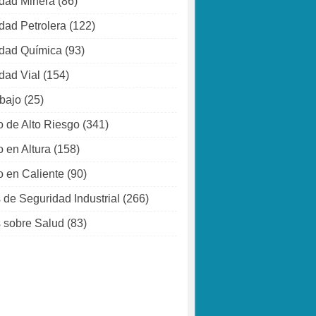
dad Minera
(86)
dad Petrolera
(122)
dad Química
(93)
dad Vial
(154)
abajo
(25)
o de Alto Riesgo
(341)
o en Altura
(158)
o en Caliente
(90)
 de Seguridad Industrial
(266)
 sobre Salud
(83)