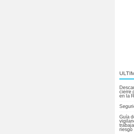
ULTI
Descar
cierre
en la 
Seguri
Guía d
vigilan
trabaj
riesgo