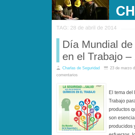
TAG: 28 de abril de 2014
Día Mundial de
en el Trabajo –
Charlas de Seguridad
23 de marzo 
comentarios
El tema del 
Trabajo par
productos q
son esencia
producidos y
esfuerzos, l