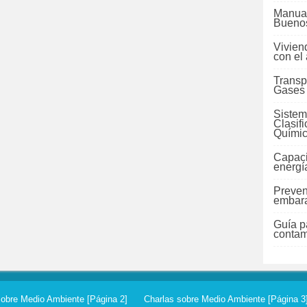
Manual
Buenos
Vivien
con el
Transp
Gases
Sistem
Clasif
Quími
Capaci
energí
Preven
embara
Guía pa
contam
sobre Medio Ambiente [Página 2]
Charlas sobre Medio Ambiente [Página 3