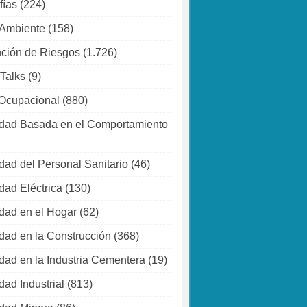
fías
(224)
 Ambiente
(158)
ción de Riesgos
(1.726)
 Talks
(9)
Ocupacional
(880)
dad Basada en el Comportamiento
dad del Personal Sanitario
(46)
dad Eléctrica
(130)
dad en el Hogar
(62)
dad en la Construcción
(368)
dad en la Industria Cementera
(19)
dad Industrial
(813)