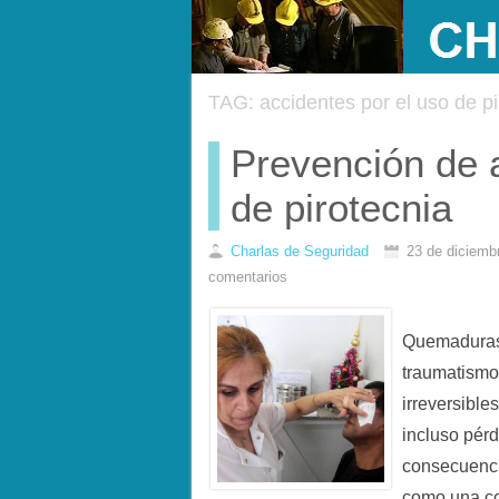
TAG: accidentes por el uso de pi
Prevención de a
de pirotecnia
Charlas de Seguridad
23 de diciemb
comentarios
Quemaduras 
traumatismo
irreversible
incluso pérd
consecuenci
como una cos