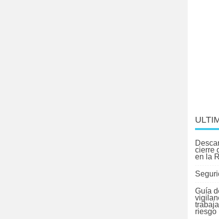
ULTI
Descar
cierre
en la 
Seguri
Guía d
vigilan
trabaj
riesgo