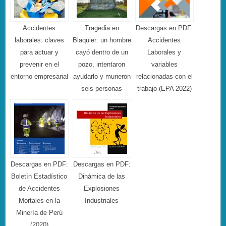
Accidentes
Tragedia en
Descargas en PDF:
laborales: claves
Blaquier: un hombre
Accidentes
para actuar y
cayó dentro de un
Laborales y
prevenir en el
pozo, intentaron
variables
entorno empresarial
ayudarlo y murieron
relacionadas con el
seis personas
trabajo (EPA 2022)
Descargas en PDF:
Descargas en PDF:
Boletín Estadístico
Dinámica de las
de Accidentes
Explosiones
Mortales en la
Industriales
Minería de Perú
(2020)